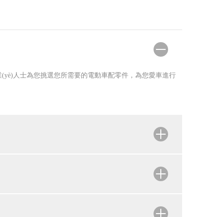
業(yè)人士為您挑選您所需要的電動車配零件，為您愛車進行