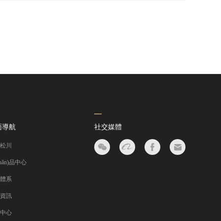
面導航
社交媒體
松川
hǎn)品中心
體系
資訊
中心