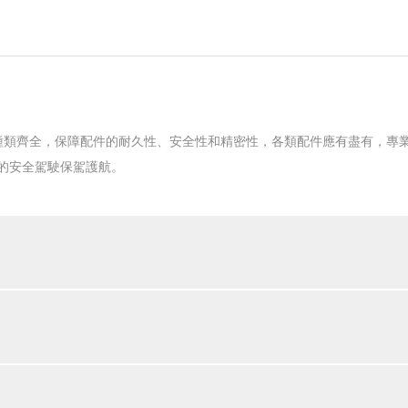
類齊全，保障配件的耐久性、安全性和精密性，各類配件應有盡有，專
您的安全駕駛保駕護航。