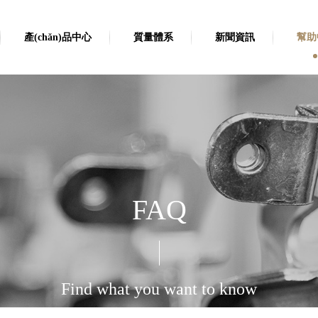
產(chǎn)品中心
質量體系
新聞資訊
幫助
FAQ
Find what you want to know