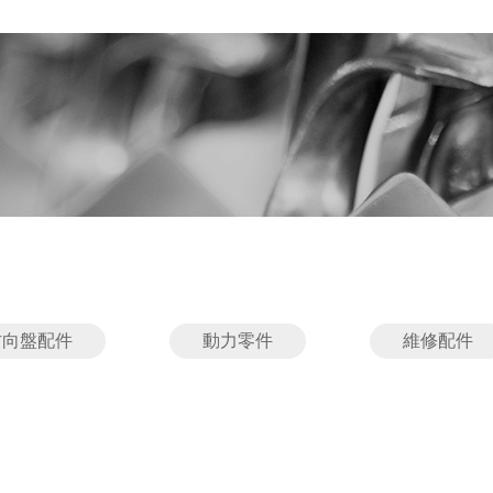
方向盤配件
動力零件
維修配件