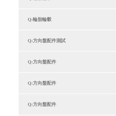
Q:輪胎輪轂
Q:方向盤配件測試
Q:方向盤配件
Q:方向盤配件
Q:方向盤配件