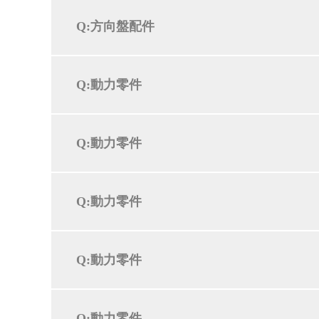
Q:方向盤配件
Q:動力零件
Q:動力零件
Q:動力零件
Q:動力零件
Q:動力零件